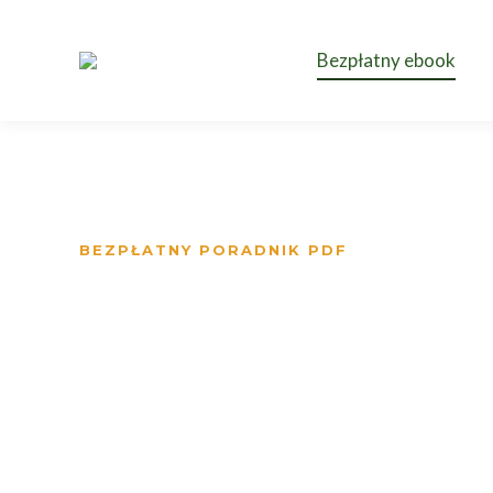
Bezpłatny ebook
BEZPŁATNY PORADNIK PDF
Zdrowe żywieni
bezpłatny pora
Dowiedz się, jak krok po kroku ułożyć zbilansowaną di