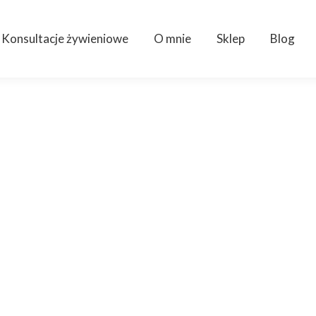
Konsultacje żywieniowe
O mnie
Sklep
Blog
e psa i kota to ni
dnik
etę, która zapewni Twojemu pupilowi mnóstwo energii i długie życ