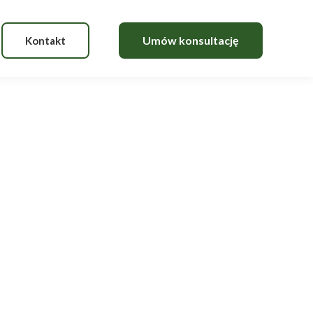
Kontakt
c trudnego! Odbier
ie.