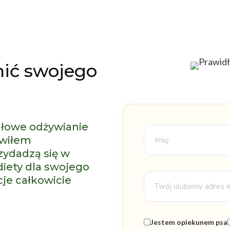
ić swojego
idłowe odżywianie
awiłem
zydadzą się w
diety dla swojego
cje całkowicie
Jestem opiekunem psa