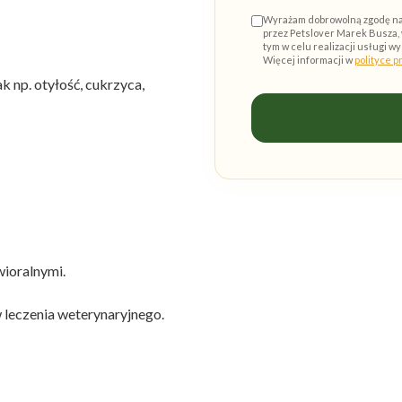
Wyrażam dobrowolną zgodę na
przez Petslover Marek Busza, 
tym w celu realizacji usługi 
Więcej informacji w
polityce p
 np. otyłość, cukrzyca,
ioralnymi.
leczenia weterynaryjnego.