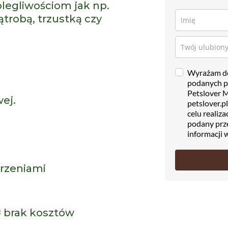
egliwościom jak np.
ątrobą, trzustką czy
Wyrażam do
podanych p
Petslover M
ej.
petslover.p
celu realiz
podany prze
informacji 
rzeniami
 brak kosztów