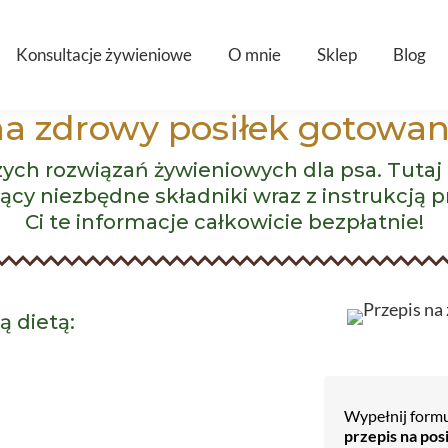
Konsultacje żywieniowe
O mnie
Sklep
Blog
na zdrowy posiłek gotowan
zych rozwiązań żywieniowych dla psa. Tuta
ający niezbędne składniki wraz z instrukcją
Ci te informacje całkowicie bezpłatnie!
ą dietą:
Wypełnij formu
przepis na pos