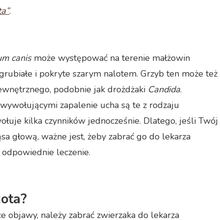
ta”
.
um canis
może występować na terenie małżowin
 zgrubiałe i pokryte szarym nalotem. Grzyb ten może też
ewnętrznego, podobnie jak drożdżaki
Candida
.
wywołującymi zapalenie ucha są te z rodzaju
ołuje kilka czynników jednocześnie. Dlatego, jeśli Twój
ąsa głową, ważne jest, żeby zabrać go do lekarza
 odpowiednie leczenie.
kota?
e objawy, należy zabrać zwierzaka do lekarza