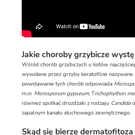
Jakie choroby grzybicze wyst
Wśród chorób grzybiczych u kotów najczęściej 
wywołane przez grzyby keratofilne nazywane
powstawanie tych chorób odpowiada
Microsp
m.in.
Microsporum gypseum
, T
richophython me
również spotkać drożdżaki z rodzaju
Candida
o
zapalnym kanału słuchowego zewnętrznego.
Skąd się bierze dermatofitoza