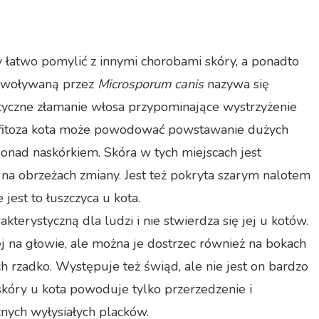
y łatwo pomylić z innymi chorobami skóry, a ponadto
ywoływaną przez
Microsporum canis
nazywa się
tyczne złamanie włosa przypominające wystrzyżenie
ofitoza kota może powodować powstawanie dużych
onad naskórkiem. Skóra w tych miejscach jest
a na obrzeżach zmiany. Jest też pokryta szarym nalotem
jest to łuszczyca u kota.
kterystyczną dla ludzi i nie stwierdza się jej u kotów.
j na głowie, ale można je dostrzec również na bokach
ch rzadko. Występuje też świąd, ale nie jest on bardzo
skóry u kota powoduje tylko przerzedzenie i
znych wyłysiałych placków.