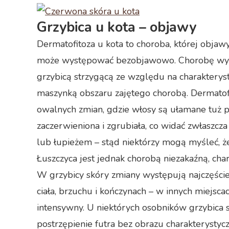
Grzybica u kota – objawy
Dermatofitoza u kota to choroba, której objaw
może występować bezobjawowo. Chorobę w
grzybicą strzygącą ze względu na charakterys
maszynką obszaru zajętego chorobą. Dermat
owalnych zmian, gdzie włosy są ułamane tuż p
zaczerwieniona i zgrubiała, co widać zwłaszcz
lub łupieżem – stąd niektórzy mogą myśleć, że 
Łuszczyca jest jednak chorobą niezakaźną, chara
W grzybicy skóry zmiany występują najczęście
ciała, brzuchu i kończynach – w innych miejsca
intensywny. U niektórych osobników grzybica 
postrzępienie futra bez obrazu charakterystyc