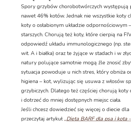
Spory grzybów chorobotwórczych występują p
nawet 46% kotów. Jednak nie wszystkie koty ch
koty o osłabionym układzie odpornościowym –
starszych. Chorują też koty, które cierpią na F
odpowiedź układu immunologicznego (np. ster
wit. A i białka) oraz te żyjące w stadach i w z
natury polujące samotnie mogą źle znosić zbyt
sytuacja powoduje u nich stres, który obniża
higiena – kot, wylizując się usuwa z włosów 
grzybiczych. Dlatego też częściej chorują koty
i dotrzeć do mniej dostępnych miejsc ciała.
Jeśli chcesz dowiedzieć się więcej o diecie dl
przeczytaj artykuł
,,Dieta BARF dla psa i kota –