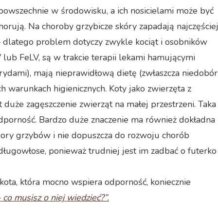
owszechnie w środowisku, a ich nosicielami może być
orują. Na choroby grzybicze skóry zapadają najczęście
 dlatego problem dotyczy zwykle kociąt i osobników
IV lub FeLV, są w trakcie terapii lekami hamującymi
ydami), mają nieprawidłową dietę (zwłaszcza niedobór
łych warunkach higienicznych. Koty jako zwierzęta z
 duże zagęszczenie zwierząt na małej przestrzeni. Taka
 odporność. Bardzo duże znaczenie ma również dokładna
spory grzybów i nie dopuszcza do rozwoju chorób
 długowłose, ponieważ trudniej jest im zadbać o futerko
a kota, która mocno wspiera odporność, koniecznie
 co musisz o niej wiedzieć?”.