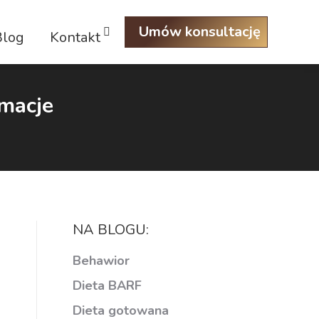
Umów konsultację
Blog
Kontakt
Szukaj:
rmacje
NA BLOGU:
Behawior
Dieta BARF
Dieta gotowana