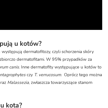
ępują u kotów?
występują dermatofitozy, czyli schorzenia skóry
 zbiorczo dermatofitami. W 95% przypadków za
orum canis
. Inne dermatofity występujące u kotów to
ntagrophytes
czy
T. verrucosum
.
Oprócz tego można
raz
Malassezia
, zwłaszcza towarzyszące stanom
 u kota?