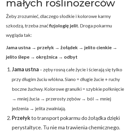
małych roślinożerców
Żeby zrozumieć, dlaczego słodkie i kolorowe karmy
szkodzą, trzeba znać
fizjologię jelit
. Droga pokarmu
wygląda tak:
Jama ustna → przełyk → żołądek → jelito cienkie →
jelito ślepe → okrężnica → odbyt
Jama ustna
– zęby rosną całe życie i ścierają się tylko
przy długim żuciu włókna. Siano = długie żucie + ruchy
boczne żuchwy. Kolorowe granulki = szybkie połknięcie
→ mniej żucia → przerosty zębów → ból → mniej
jedzenia → jelita zwalniają.
Przełyk
to transport pokarmu do żołądka dzięki
perystaltyce. Tu nie ma trawienia chemicznego.