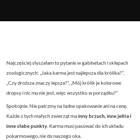
Karmy
komercyjne
Najczęściej słyszałam to pytanie w gabinetach i sklepach
Małe ssaki
zoologicznych:
„Jaka karma jest najlepsza dla królika?”,
Zdrowie
„Czy droższa znaczy lepsza?”,
„Mój królik je kolorowe
Żywienie
dropsy i nic mu nie jest, więc wszystko w porządku?”
Spokojnie. Nie patrzmy na ładne opakowanie ani na cenę.
Każde z tych małych zwierząt ma
inny brzuch, inne jelita i
inne słabe punkty
. Karma musi pasować do ich układu
pokarmowego, nie do naszego oka.