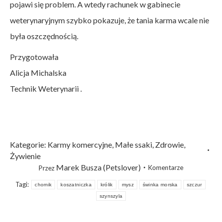
pojawi się problem. A wtedy rachunek w gabinecie
weterynaryjnym szybko pokazuje, że tania karma wcale nie
była oszczędnością.
Przygotowała
Alicja Michalska
Technik Weterynarii .
Kategorie:
Karmy komercyjne
,
Małe ssaki
,
Zdrowie
,
Żywienie
Marek Busza (Petslover)
Komentarze
Przez
Tagi:
chomik
koszatniczka
królik
mysz
świnka morska
szczur
szynszyla