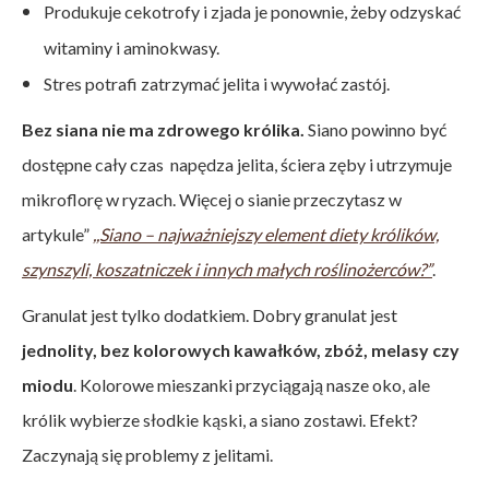
Produkuje cekotrofy i zjada je ponownie, żeby odzyskać
witaminy i aminokwasy.
Stres potrafi zatrzymać jelita i wywołać zastój.
Bez siana nie ma zdrowego królika.
Siano powinno być
dostępne cały czas napędza jelita, ściera zęby i utrzymuje
mikroflorę w ryzach. Więcej o sianie przeczytasz w
artykule”
,,Siano – najważniejszy element diety królików,
szynszyli, koszatniczek i innych małych roślinożerców?”
.
Granulat jest tylko dodatkiem. Dobry granulat jest
jednolity, bez kolorowych kawałków, zbóż, melasy czy
miodu
. Kolorowe mieszanki przyciągają nasze oko, ale
królik wybierze słodkie kąski, a siano zostawi. Efekt?
Zaczynają się problemy z jelitami.