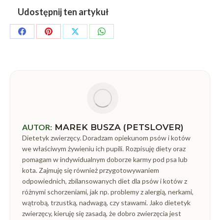
Udostępnij ten artykuł
Share
Share
Share
Share
on
on
on
on
Facebook
Pinterest
X
WhatsApp
AUTOR:
MAREK BUSZA (PETSLOVER)
Dietetyk zwierzęcy. Doradzam opiekunom psów i kotów
we właściwym żywieniu ich pupili. Rozpisuję diety oraz
pomagam w indywidualnym doborze karmy pod psa lub
kota. Zajmuję się również przygotowywaniem
odpowiednich, zbilansowanych diet dla psów i kotów z
różnymi schorzeniami, jak np. problemy z alergią, nerkami,
wątrobą, trzustką, nadwagą, czy stawami. Jako dietetyk
zwierzęcy, kieruję się zasadą, że dobro zwierzęcia jest