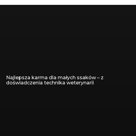
Najlepsza karma dla małych ssaków – z
Jesteś tutaj:
doświadczenia technika weterynarii