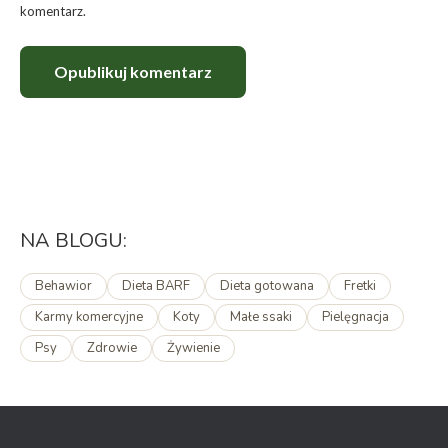
komentarz.
Opublikuj komentarz
NA BLOGU:
Behawior
Dieta BARF
Dieta gotowana
Fretki
Karmy komercyjne
Koty
Małe ssaki
Pielęgnacja
Psy
Zdrowie
Żywienie