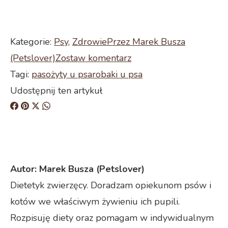
Kategorie:
Psy
,
Zdrowie
Przez
Marek Busza
(Petslover)
Zostaw komentarz
Tagi:
pasożyty u psa
robaki u psa
Udostępnij ten artykuł
Share
Share
Share
Share
on
on
on
on
Facebook
Pinterest
X
WhatsApp
Autor:
Marek Busza (Petslover)
Dietetyk zwierzęcy. Doradzam opiekunom psów i
kotów we właściwym żywieniu ich pupili.
Rozpisuję diety oraz pomagam w indywidualnym