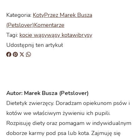
Kategoria:
Koty
Przez
Marek Busza
(Petslover)
Komentarze
Tagi:
kocie wąsy
wąsy kota
wibrysy
Udostępnij ten artykuł
Share
Share
Share
Share
on
on
on
on
Facebook
Pinterest
X
WhatsApp
Autor:
Marek Busza (Petslover)
Dietetyk zwierzęcy. Doradzam opiekunom psów i
kotów we właściwym żywieniu ich pupili.
Rozpisuję diety oraz pomagam w indywidualnym
doborze karmy pod psa lub kota. Zajmuję się