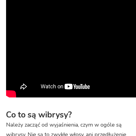
Co to są wibrysy?
Należy zacząć od wyjaśnienia, czym w ogóle są
wibrysy. Nie są to zwykłe włosy, ani przedłużenie