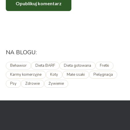
Opublikuj komentarz
NA BLOGU:
Behawior
Dieta BARF
Dieta gotowana
Fretki
Karmy komercyjne
Koty
Małe ssaki
Pielęgnacja
Psy
Zdrowie
Żywienie