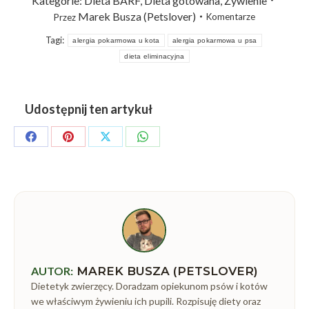
Kategorie:
Dieta BARF
,
Dieta gotowana
,
Żywienie
Marek Busza (Petslover)
Komentarze
Przez
Tagi:
alergia pokarmowa u kota
alergia pokarmowa u psa
dieta eliminacyjna
Udostępnij ten artykuł
Share
Share
Share
Share
on
on
on
on
Facebook
Pinterest
X
WhatsApp
AUTOR:
MAREK BUSZA (PETSLOVER)
Dietetyk zwierzęcy. Doradzam opiekunom psów i kotów
we właściwym żywieniu ich pupili. Rozpisuję diety oraz