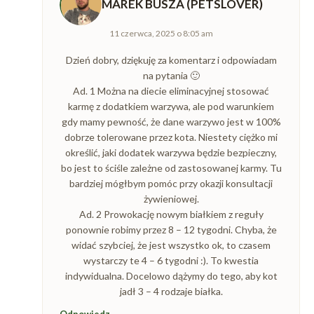
MAREK BUSZA (PETSLOVER)
napisał(a):
11 czerwca, 2025 o 8:05 am
Dzień dobry, dziękuję za komentarz i odpowiadam
na pytania 🙂
Ad. 1 Można na diecie eliminacyjnej stosować
karmę z dodatkiem warzywa, ale pod warunkiem
gdy mamy pewność, że dane warzywo jest w 100%
dobrze tolerowane przez kota. Niestety ciężko mi
określić, jaki dodatek warzywa będzie bezpieczny,
bo jest to ściśle zależne od zastosowanej karmy. Tu
bardziej mógłbym pomóc przy okazji konsultacji
żywieniowej.
Ad. 2 Prowokację nowym białkiem z reguły
ponownie robimy przez 8 – 12 tygodni. Chyba, że
widać szybciej, że jest wszystko ok, to czasem
wystarczy te 4 – 6 tygodni :). To kwestia
indywidualna. Docelowo dążymy do tego, aby kot
jadł 3 – 4 rodzaje białka.
Odpowiedz