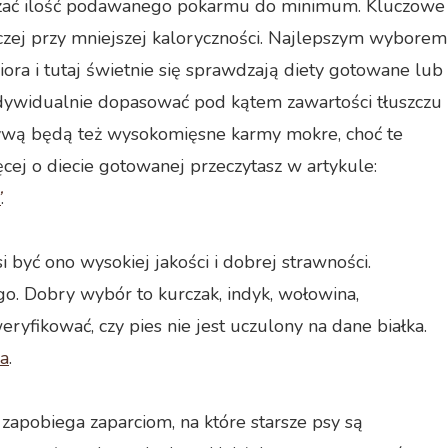
niczać ilość podawanego pokarmu do minimum. Kluczowe
czej przy mniejszej kaloryczności. Najlepszym wyborem
ora i tutaj świetnie się sprawdzają diety gotowane lub
dywidualnie dopasować pod kątem zawartości tłuszczu
natywą będą też wysokomięsne karmy mokre, choć te
cej o diecie gotowanej przeczytasz w artykule:
”
.
i być ono wysokiej jakości i dobrej strawności.
o. Dobry wybór to kurczak, indyk, wołowina,
ryfikować, czy pies nie jest uczulony na dane białka.
na
.
 zapobiega zaparciom, na które starsze psy są