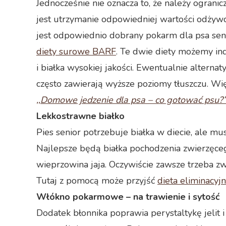
Jednocześnie nie oznacza to, że należy ogra
jest utrzymanie odpowiedniej wartości odżyw
jest odpowiednio dobrany pokarm dla psa seni
diety surowe BARF
. Te dwie diety możemy in
i białka wysokiej jakości. Ewentualnie alter
często zawierają wyższe poziomy tłuszczu. Wię
,,Domowe jedzenie dla psa – co gotować psu?
Lekkostrawne białko
Pies senior potrzebuje białka w diecie, ale mus
Najlepsze będą białka pochodzenia zwierzęceg
wieprzowina jaja. Oczywiście zawsze trzeba zwe
Tutaj z pomocą może przyjść
dieta eliminacyj
Włókno pokarmowe – na trawienie i sytość
Dodatek błonnika poprawia perystaltykę jelit i