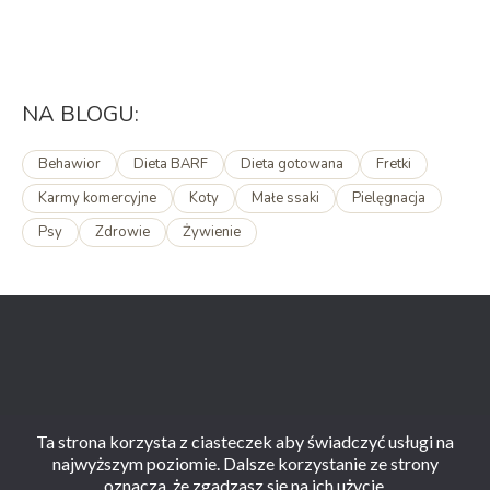
NA BLOGU:
Behawior
Dieta BARF
Dieta gotowana
Fretki
Karmy komercyjne
Koty
Małe ssaki
Pielęgnacja
Psy
Zdrowie
Żywienie
Ta strona korzysta z ciasteczek aby świadczyć usługi na
najwyższym poziomie. Dalsze korzystanie ze strony
oznacza, że zgadzasz się na ich użycie.