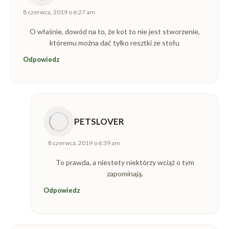
8 czerwca, 2019 o 6:27 am
O właśnie, dowód na to, że kot to nie jest stworzenie,
któremu można dać tylko resztki ze stołu
Odpowiedz
PETSLOVER
napisał(a):
8 czerwca, 2019 o 6:39 am
To prawda, a niestety niektórzy wciąż o tym
zapominają.
Odpowiedz