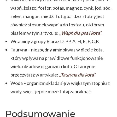
wapń, żelazo, fosfor, potas, magnez, cynk, jod, sód,
selen, mangan, miedź. Tutaj bardzo istotny jest
również stosunek wapnia do fosforu, o którym
pisałem w tym artykule:
,,Wapń dla psa i kota”
Witaminy z grupy B oraz D, PP, A, H, E, F, C,K
Tauryna – niezbędny aminokwas w diecie kota,
który wpływa na prawidłowe funkcjonowanie
wielu układów organizmu kota. O taurynie
przeczytasz w artykule:
,,Tauryna dla kota”
Woda – organizm składa się w większym stopniu z
wody, więc i jej nie może tutaj zabraknąć.
Podsumowanie