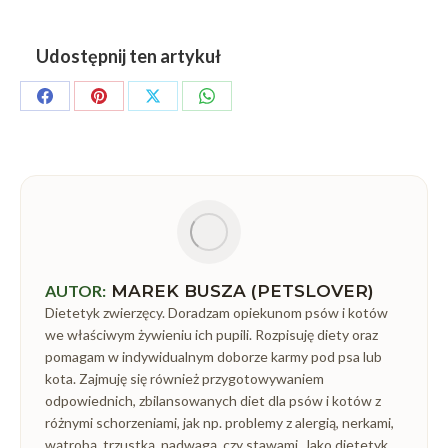
Udostępnij ten artykuł
Share
Share
Share
Share
on
on
on
on
Facebook
Pinterest
X
WhatsApp
AUTOR:
MAREK BUSZA (PETSLOVER)
Dietetyk zwierzęcy. Doradzam opiekunom psów i kotów
we właściwym żywieniu ich pupili. Rozpisuję diety oraz
pomagam w indywidualnym doborze karmy pod psa lub
kota. Zajmuję się również przygotowywaniem
odpowiednich, zbilansowanych diet dla psów i kotów z
różnymi schorzeniami, jak np. problemy z alergią, nerkami,
wątrobą, trzustką, nadwagą, czy stawami. Jako dietetyk