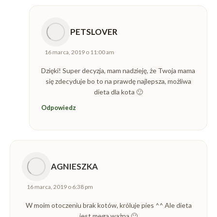
PETSLOVER
napisał(a):
16 marca, 2019 o 11:00 am
Dzięki! Super decyzja, mam nadzieję, że Twoja mama
się zdecyduje bo to na prawdę najlepsza, możliwa
dieta dla kota 🙂
Odpowiedz
AGNIESZKA
napisał(a):
16 marca, 2019 o 6:38 pm
W moim otoczeniu brak kotów, króluje pies ^^ Ale dieta
jest mega ważna 🙂