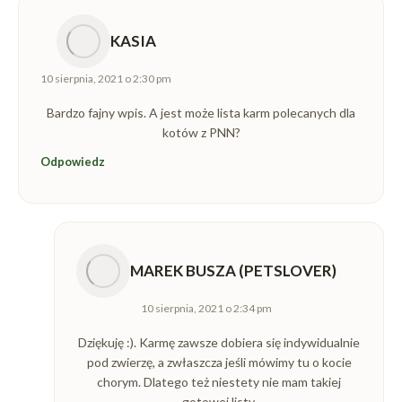
KASIA
napisał(a):
10 sierpnia, 2021 o 2:30 pm
Bardzo fajny wpis. A jest może lista karm polecanych dla
kotów z PNN?
Odpowiedz
MAREK BUSZA (PETSLOVER)
napisał(a):
10 sierpnia, 2021 o 2:34 pm
Dziękuję :). Karmę zawsze dobiera się indywidualnie
pod zwierzę, a zwłaszcza jeśli mówimy tu o kocie
chorym. Dlatego też niestety nie mam takiej
gotowej listy.