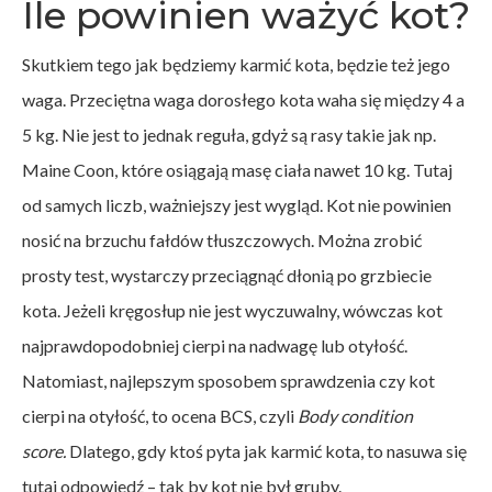
Ile powinien ważyć kot?
Skutkiem tego jak będziemy karmić kota, będzie też jego
waga. Przeciętna waga dorosłego kota waha się między 4 a
5 kg. Nie jest to jednak reguła, gdyż są rasy takie jak np.
Maine Coon, które osiągają masę ciała nawet 10 kg. Tutaj
od samych liczb, ważniejszy jest wygląd. Kot nie powinien
nosić na brzuchu fałdów tłuszczowych. Można zrobić
prosty test, wystarczy przeciągnąć dłonią po grzbiecie
kota. Jeżeli kręgosłup nie jest wyczuwalny, wówczas kot
najprawdopodobniej cierpi na nadwagę lub otyłość.
Natomiast, najlepszym sposobem sprawdzenia czy kot
cierpi na otyłość, to ocena BCS, czyli
Body condition
score.
Dlatego, gdy ktoś pyta jak karmić kota, to nasuwa się
tutaj odpowiedź – tak by kot nie był gruby.